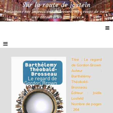
Skip
Sur la route de jostein
to
Partageons nos impressions de lecture, mes coups de cœur,
content
mes découvertes littéraires.
Titre : Le regard
de Gordon Brown
Auteur :
Barthélémy
Théobald-
Brosseau
Éditeur : Joëlle
Losfeld
Nombre de pages
: 264