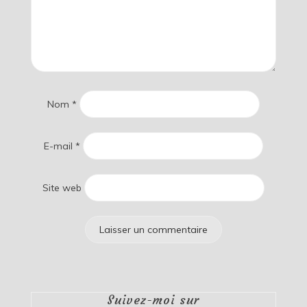
Nom
*
E-mail
*
Site web
Suivez-moi sur