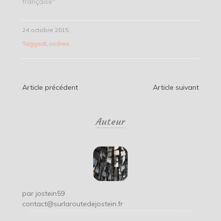
française"
24 octobre 2015
Tagged
Londres
Navigation
Article précédent
Article suivant
de
Auteur
l’article
par
jostein59
contact@surlaroutedejostein.fr