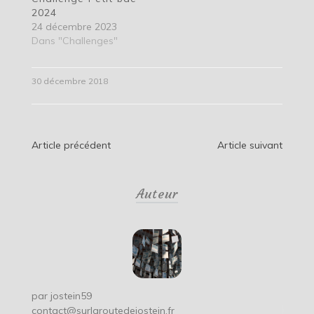
2024
24 décembre 2023
Dans "Challenges"
30 décembre 2018
Navigation
Article précédent
Article suivant
de
Auteur
l’article
par
jostein59
contact@surlaroutedejostein.fr