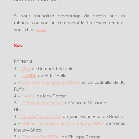
Si vous souhaitez davantage de détails sur les
rubriques ou vous inscrire avant le 1er février, rendez-
vous chez
Enna
.
Suivi :
PRENOM:
1 –
Olga
de Bernhard Schlink
2 –
CELINE
de Peter Heller
3 –
Les sept mariages d’EDGAR
et de Ludmilla de JC
Rufin
4 –
LANNY
de Max Porter
5 –
CORA dans la spirale
de Vincent Message
LIEU :
1 –
Le rituel des DUNES
de Jean-Marie Blas de Roblès
2 –
Marina Tsvétaïéva, Mourir à ELABOUGA
de Vénus
Khoury-Ghata
3 –
Dîner à MONTREAL
de Philippe Besson