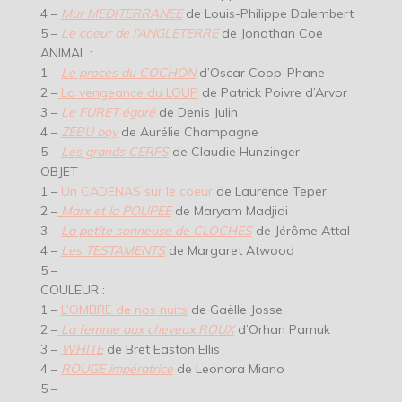
4 –
Mur MEDITERRANEE
de Louis-Philippe Dalembert
5 –
Le coeur de l’ANGLETERRE
de Jonathan Coe
ANIMAL :
1 –
Le procès du COCHON
d’Oscar Coop-Phane
2 –
La vengeance du LOUP
de Patrick Poivre d’Arvor
3 –
Le FURET égaré
de Denis Julin
4 –
ZEBU boy
de Aurélie Champagne
5 –
Les grands CERFS
de Claudie Hunzinger
OBJET :
1 –
Un CADENAS sur le coeur
de Laurence Teper
2 –
Marx et la POUPEE
de Maryam Madjidi
3 –
La petite sonneuse de CLOCHES
de Jérôme Attal
4 –
Les TESTAMENTS
de Margaret Atwood
5 –
COULEUR :
1 –
L’OMBRE de nos nuits
de Gaëlle Josse
2 –
La femme aux cheveux ROUX
d’Orhan Pamuk
3 –
WHITE
de Bret Easton Ellis
4 –
ROUGE impératrice
de Leonora Miano
5 –