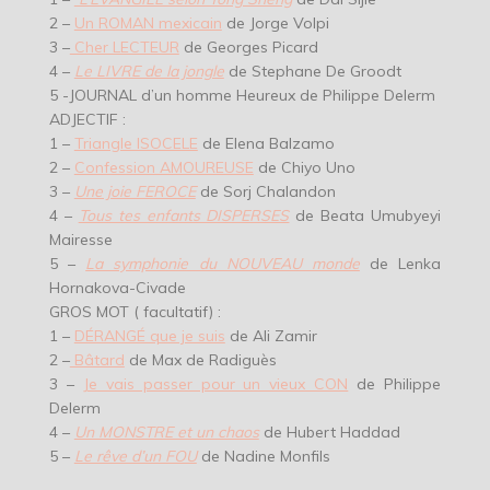
2 –
Un ROMAN mexicain
de Jorge Volpi
3 –
Cher LECTEUR
de Georges Picard
4 –
Le LIVRE de la jongle
de Stephane De Groodt
5 -JOURNAL d’un homme Heureux de Philippe Delerm
ADJECTIF :
1 –
Triangle ISOCELE
de Elena Balzamo
2 –
Confession AMOUREUSE
de Chiyo Uno
3 –
Une joie FEROCE
de Sorj Chalandon
4 –
Tous tes enfants DISPERSES
de Beata Umubyeyi
Mairesse
5 –
La symphonie du NOUVEAU monde
de Lenka
Hornakova-Civade
GROS MOT ( facultatif) :
1 –
DÉRANGÉ que je suis
de Ali Zamir
2 –
Bâtard
de Max de Radiguès
3 –
Je vais passer pour un vieux CON
de Philippe
Delerm
4 –
Un MONSTRE et un chaos
de Hubert Haddad
5 –
Le rêve d’un FOU
de Nadine Monfils