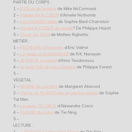
PARTIE DU CORPS :
1 –
D’OS et de lumière
de Mike McCormack
2 –
Frappe-toi le CŒUR
d’Amelie Nothomb
3 –
Les VISAGES pâles
de Sophie Bied-Charreton
4 –
Où bat le COEUR du monde
? De Philippe Hayat
5 –
Ouvre les YEUX
de Matteo Righetto
METIER :
1 –
PECHEURS d’hommes
d’Eric Valmir
2 –
Le guide et la DANSEUSE
de R.K. Narayan
3 –
Ni POETE, ni animal
d’Irina Teodorescu
4 –
J
e reste ROI de mes chagrins
de Philippe Forest
5 –
VEGETAL :
1 –
GRAINE de sorcière
de Margaret Atwood
2 –
Qui ne se PLANTE pas ne pousse jamais
de Sophie
Tal Men
3 –
La peau, l’ECORCE
d’Alexandre Civico
4 –
FLEURS de coton
de Tie Ning
5 –
LECTURE :
1 –
L’EVANGILE selon Yong Sheng
de Dai Sijie