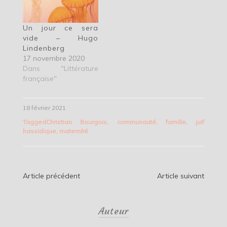
Un jour ce sera
vide – Hugo
Lindenberg
17 novembre 2020
Dans "Littérature
française"
18 février 2021
Tagged
Christian Bourgois
,
communauté
,
famille
,
juif
hassidique
,
maternité
Navigation
Article précédent
Article suivant
de
Auteur
l’article