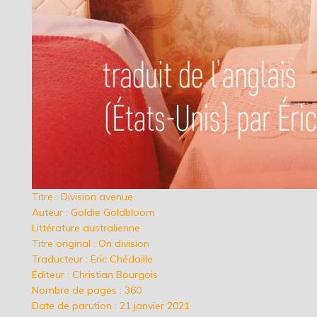
Titre : Division avenue
Auteur : Goldie Goldbloom
Littérature australienne
Titre original : On division
Traducteur : Eric Chédaille
Éditeur : Christian Bourgois
Nombre de pages : 360
Date de parution : 21 janvier 2021