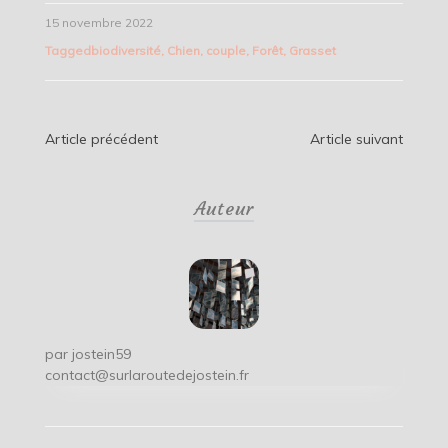
15 novembre 2022
Tagged
biodiversité
,
Chien
,
couple
,
Forêt
,
Grasset
Navigation
Article précédent
Article suivant
de
Auteur
l’article
par
jostein59
contact@surlaroutedejostein.fr