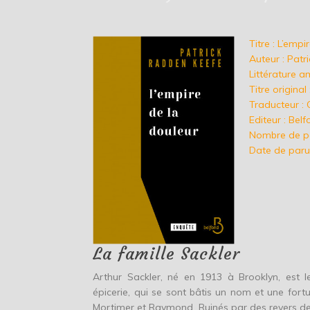
Titre : L’empi
Auteur : Pat
Littérature a
Titre original
Traducteur : 
Editeur : Bel
Nombre de p
Date de paru
La famille Sackler
Arthur Sackler, né en 1913 à Brooklyn, est le
épicerie, qui se sont bâtis un nom et une fortun
Mortimer et Raymond. Ruinés par des revers de f