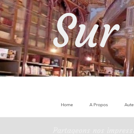
Skip
Sur 
to
content
Home
A Propos
Aute
Partageons nos impressi