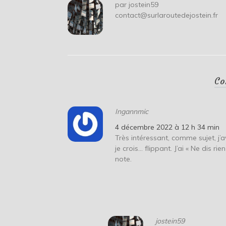
par
jostein59
contact@surlaroutedejostein.fr
Co
Ingannmic
4 décembre 2022 à 12 h 34 min
Très intéressant, comme sujet, j’
je crois… flippant. J’ai « Ne dis ri
note.
jostein59