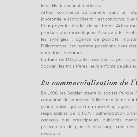
leurs fils deviennent médecins.
Arthur commence sa carrière dans un hôpit
lobotomie le scandalisent. Il est convaincu que
Pour payer les études de ses frères, Arthur mult
produits pharmaceutiques. Associé à Bill Frohli
les synergies : agence de publicité, maiso
Philanthrope, cet homme passionné d’art distr
nom dans le marbre.
L’affaire de l’OxyContin racontée ici par le j
Sackler : les trois frères, leurs enfants de plusi
La commercialisation de l
En 1996, les Sackler créent la société Purdue
comprimé de morphine à libération lente qui t
grand public grâce à un marketing agressif
responsables de la FDA ( administration amér
cadeaux aux prescripteurs, publicités mens
prescription de plus en plus large crée de
overdose.