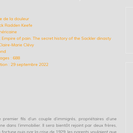
re de la douleur
rick Radden Keefe
méricaine
 : Empire of pain. The secret history of the Sackler dinasty
Claire-Marie Clévy
fond
ages : 688
tion : 29 septembre 2022
 premier fils d’un couple d’immigrés, propriétaires d’une
e dans l’immobilier. Il sera bientôt rejoint par deux frères,
ortune puis par la crise de 1929, les parents voulaient que