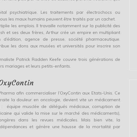
al psychiatrique. Les traitements par électrochocs ou
 tous les maux humains peuvent être traités par un cachet.
iplie les emplois. Il travaille notamment sur la publicité des
sh et ses deux frères, Arthur crée un empire en multipliant
n d’édition, agence de presse, société pharmaceutique.
ibue les dons aux musées et universités pour inscrire son
ournaliste Patrick Radden Keefe couvre trois générations de
eurs mariages et leurs petits-enfants.
’OxyContin
 Pharma afin commercialiser l’OxyContin aux Etats-Unis. Ce
raite la douleur en oncologie, devient vite un médicament
 : équipe musclée de délégués médicaux, corruption de
icaine qui valide la mise sur le marché des médicaments),
ongères dans les revues médicales. Mais bien vite, la
s dépendances et génère une hausse de la mortalité par