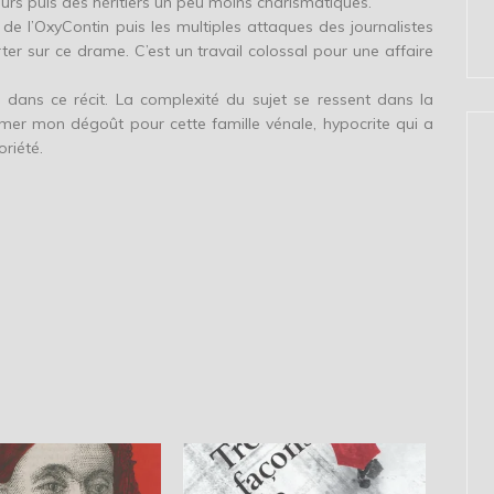
eurs puis des héritiers un peu moins charismatiques.
e de l’OxyContin puis les multiples attaques des journalistes
rter sur ce drame. C’est un travail colossal pour une affaire
s dans ce récit. La complexité du sujet se ressent dans la
irmer mon dégoût pour cette famille vénale, hypocrite qui a
riété.