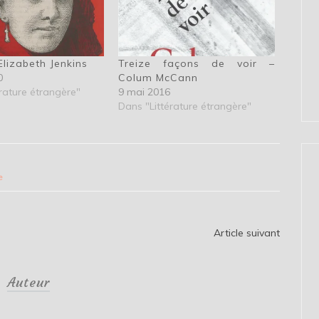
Elizabeth Jenkins
Treize façons de voir –
0
Colum McCann
rature étrangère"
9 mai 2016
Dans "Littérature étrangère"
e
Article suivant
Auteur