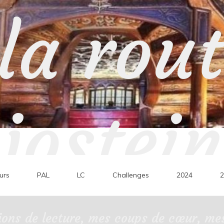
la rou
jostein
urs
PAL
LC
Challenges
2024
2
ons de lecture, mes coups de cœur, mes 