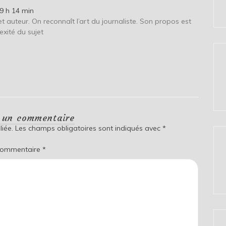
9 h 14 min
et auteur. On reconnaît l’art du journaliste. Son propos est
exité du sujet
r un commentaire
iée.
Les champs obligatoires sont indiqués avec
*
ommentaire
*