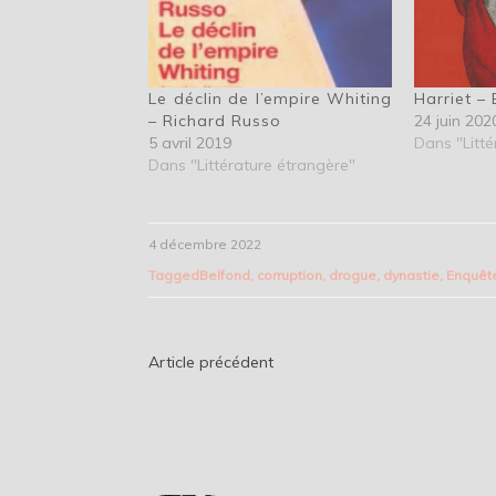
Le déclin de l’empire Whiting
Harriet – 
– Richard Russo
24 juin 202
5 avril 2019
Dans "Litté
Dans "Littérature étrangère"
4 décembre 2022
Tagged
Belfond
,
corruption
,
drogue
,
dynastie
,
Enquêt
Navigation
Article précédent
de
l’article