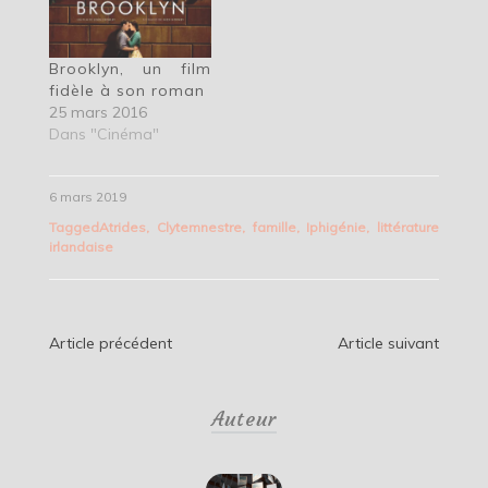
Brooklyn, un film
fidèle à son roman
25 mars 2016
Dans "Cinéma"
6 mars 2019
Tagged
Atrides
,
Clytemnestre
,
famille
,
Iphigénie
,
littérature
irlandaise
Navigation
Article précédent
Article suivant
de
Auteur
l’article