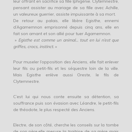
leur offrant en sacrifice sa fille Iphigénie. Clytemnestre,
pensant assister au mariage de sa fille avec Achille,
un valeureux guerrier, assiste impuissante à sa mort.
De retour au palais, elle libère Egisthe, ennemi
d’Agamemnon emprisonné depuis cinq ans, elle en
fait son amant et son allié pour tuer Agamemnon.
»
Egisthe est comme un animal… tout en lui n’est que
griffes, crocs, instinct.
»
Pour museler l’opposition des Anciens, elle fait enlever
leur fils ou petit-fils et les séquestre loin de la ville.
Mais Egisthe enlève aussi Oreste, le fils de
Clytemnestre.
C’est lui qui nous conte ensuite sa détention, sa
souffrance puis son évasion avec Léandre, le petit-fils
de théodote, le plus respecté des Anciens.
Electre, de son côté, cherche les conseils sur la tombe
de son père.elle mesure la traitrise de sa mère mais