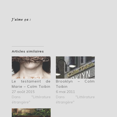
J’aime ça :
Articles similaires
Le testament de
Brooklyn – Colm
Marie – Colm Toibin
Toibin
27 août 2015
6 mai 2011
Dans "Littérature
Dans "Littérature
étrangère"
étrangère"