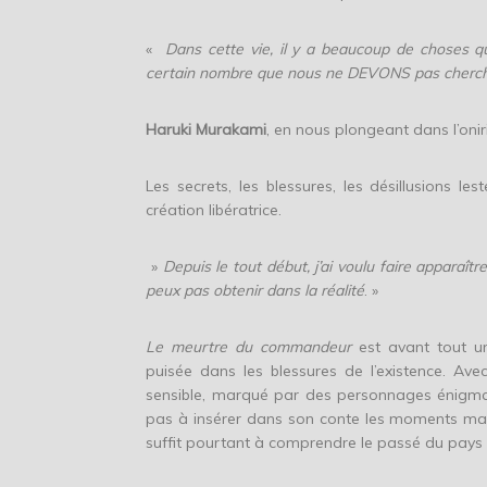
«
Dans cette vie, il y a beaucoup de choses qu
certain nombre que nous ne DEVONS pas cherche
Haruki Murakami
, en nous plongeant dans l’onir
Les secrets, les blessures, les désillusions les
création libératrice.
»
Depuis le tout début, j’ai voulu faire apparaî
peux pas obtenir dans la réalité
. »
Le meurtre du commandeur
est avant tout un
puisée dans les blessures de l’existence. Avec
sensible, marqué par des personnages énigmatiqu
pas à insérer dans son conte les moments marq
suffit pourtant à comprendre le passé du pays 