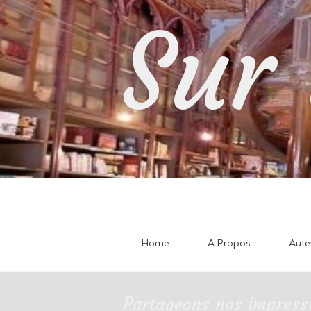
Skip
Sur 
to
content
Home
A Propos
Aute
Partageons nos impressi