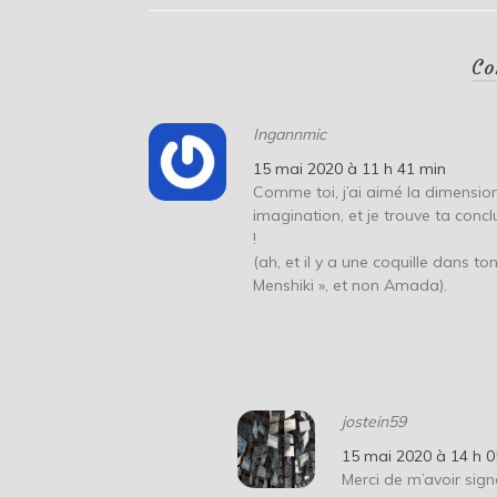
Co
Ingannmic
15 mai 2020 à 11 h 41 min
Comme toi, j’ai aimé la dimension
imagination, et je trouve ta conclu
!
(ah, et il y a une coquille dans ton b
Menshiki », et non Amada).
jostein59
15 mai 2020 à 14 h 0
Merci de m’avoir sign