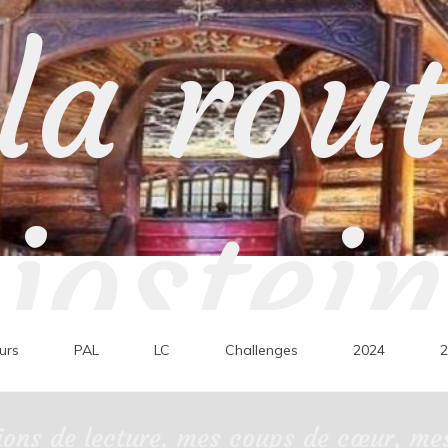
la rou
jostein
urs
PAL
LC
Challenges
2024
2
ons de lecture, mes coups de cœur, mes 