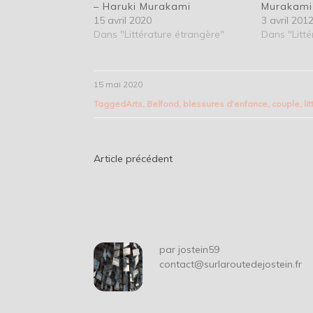
– Haruki Murakami
Murakami
15 avril 2020
3 avril 201
Dans "Littérature étrangère"
Dans "Litté
15 mai 2020
Tagged
Arts
,
Belfond
,
blessures d'enfance
,
couple
,
li
Navigation
Article précédent
de
l’article
par
jostein59
contact@surlaroutedejostein.fr