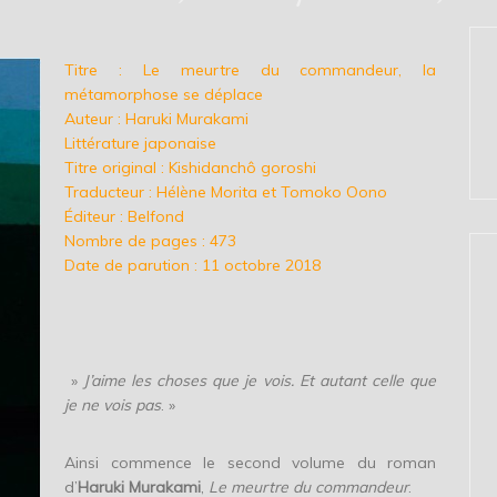
Titre : Le meurtre du commandeur, la
métamorphose se déplace
Auteur : Haruki Murakami
Littérature japonaise
Titre original : Kishidanchô goroshi
Traducteur : Hélène Morita et Tomoko Oono
Éditeur : Belfond
Nombre de pages : 473
Date de parution : 11 octobre 2018
»
J’aime les choses que je vois. Et autant celle que
je ne vois pas
. »
Ainsi commence le second volume du roman
d’
Haruki Murakami
,
Le meurtre du commandeur
.