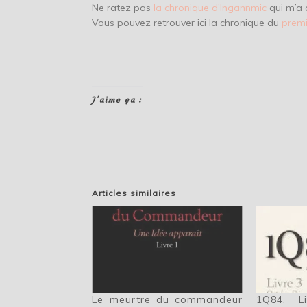
Ne ratez pas
la chronique d’Ingannmic
qui m’a 
Vous pouvez retrouver ici la chronique du
prem
J’aime ça :
Articles similaires
Le meurtre du commandeur
1Q84, L