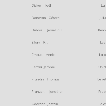
Dicker Joël La vérité sur l’a
Donavan Gérard Julius W
Dubois. Jean-Paul Kennedy 
Ellory. R.J. Les anges d
Ernaux. Annie La pla
Ferrari. Jérôme Un dieu u
Franklin Thomas Le retour de
Franzen. Jonathan Free
Gaarder. Jostein Le château