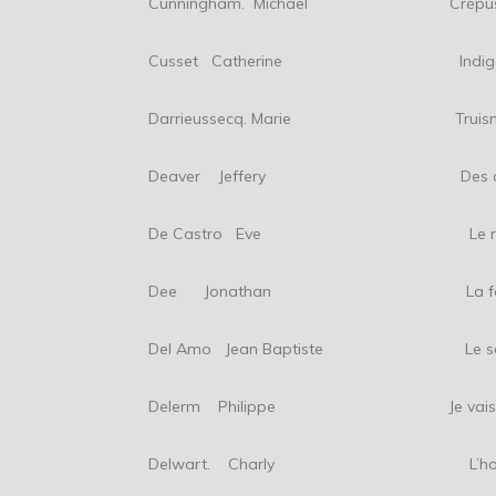
Cunningham. Michael Crépusc
Cusset Catherine Indig
Darrieussecq. Marie Truism
Deaver Jeffery Des croix su
De Castro Eve Le roi de
Dee Jonathan La fabrique d
Del Amo Jean Baptiste Le se
Delerm Philippe Je vais passer 
Delwart. Charly L’homme de p