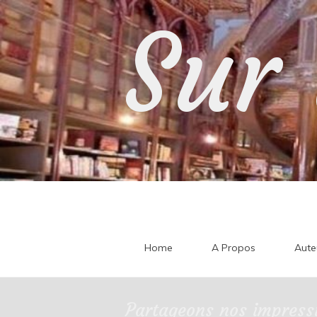
Skip
Sur 
to
content
Home
A Propos
Aute
Partageons nos impressi