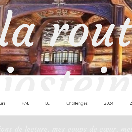
la rou
jostein
urs
PAL
LC
Challenges
2024
2
ons de lecture, mes coups de cœur, mes 