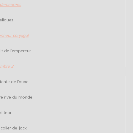
 demeurées
ques
onheur conjugal
l’empereur
mbre 2
e l’aube
e du monde
eor
de Jack