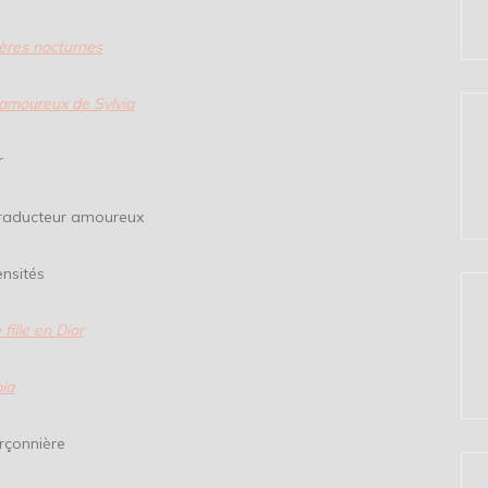
ières nocturnes
amoureux de Sylvia
r
ur amoureux
ités
 fille en Dior
bia
nnière