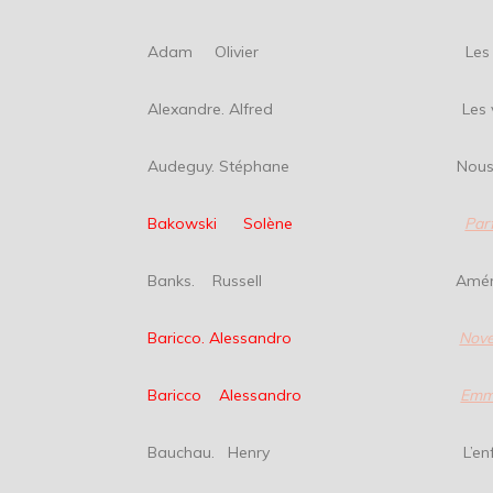
Adam Olivier Les lisi
Alexandre. Alfred Les villes 
Audeguy. Stéphane Nous au
Bakowski Solène
Par
Banks. Russell Américain 
Baricco. Alessandro
Nove
Baricco Alessandro
Emm
Bauchau. Henry L’enfant