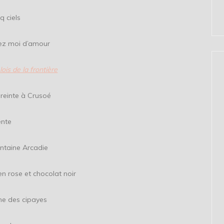
els
i d’amour
lois de la frontière
e à Crusoé
te
ne Arcadie
 chocolat noir
es cipayes