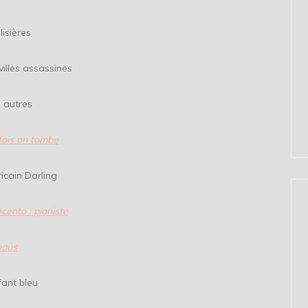
ères
assassines
tres
fois on tombe
Darling
cento : pianiste
aüs
 bleu