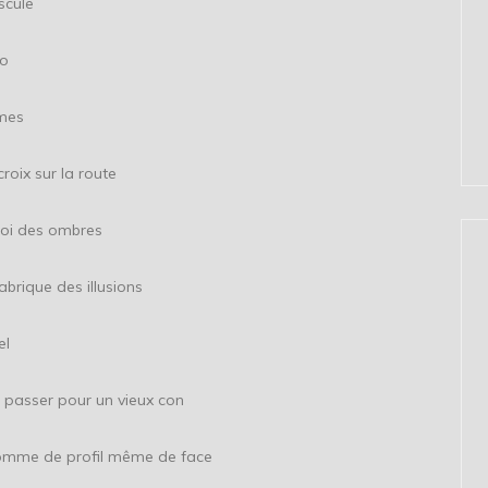
ule
o
es
r la route
s ombres
es illusions
l
pour un vieux con
rofil même de face