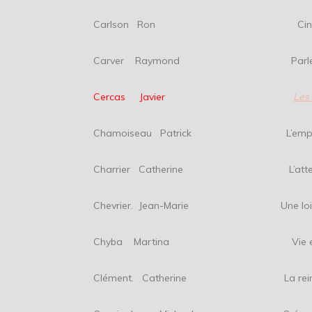
Carlson Ron Cinq ci
Carver Raymond Parlez mo
Cercas Javier
Les 
Chamoiseau Patrick L’empreint
Charrier Catherine L’atten
Chevrier. Jean-Marie Une lointai
Chyba Martina Vie en rose et
Clément. Catherine La reine d