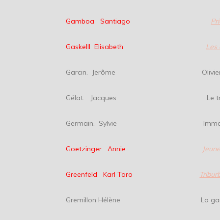
Gamboa Santiago
Pr
Gaskelll Elisabeth
Les 
Garcin. Jerôme Olivie
Gélat. Jacques Le traducte
Germain. Sylvie Immens
Goetzinger Annie
Jeune
Greenfeld Karl Taro
Tribur
Gremillon Hélène La garço