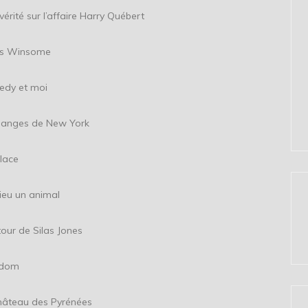
ffaire Harry Québert
insome
et moi
e New York
ce
n animal
 Silas Jones
dom
 des Pyrénées