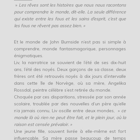
»
Les r
ê
ves sont les histoires que nous nous racontons
pour comprendre le monde, dit-elle. La seule diff
é
rence
qui existe entre les fous et les sains d’esprit, c’est que
les fous ne r
ê
vent pas assez bien. »
Et le monde de John Burnside n’est pas si simple à
comprendre, monde fantasmagorique, personnages
énigmatiques.
Liv, la narratrice se souvient de l’été de ses dix-huit
ans, l’été des noyés. Deux garçons de sa classe, deux
frères ont été retrouvés noyés à dix jours d’intervalle
dans cette île de Norvège, où sa mère, Angelika
Rossdal, peintre célèbre s’est retirée du monde.
Choquée par ces disparitions, stressée par son année
scolaire, troublée par des nouvelles d’un père qu’elle
n’a jamais connu, Liv oscille entre deux mondes, »
ce
monde l
à
o
ù
rien ne peut
ê
tre fait, et le plein jour, o
ù
la
raison est cens
é
e pr
é
valoir. »
Une jeune fille, souvent livrée à elle-même est fort
influençable. Sa mère passe beaucoup de temps