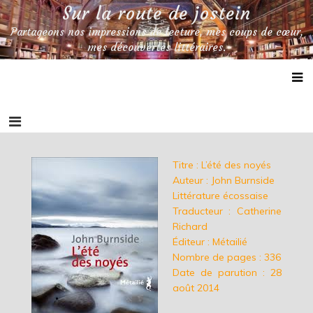
Skip
Sur la route de jostein
to
Partageons nos impressions de lecture, mes coups de cœur,
content
mes découvertes littéraires.
Titre : L’été des noyés
Auteur : John Burnside
Littérature écossaise
Traducteur : Catherine
Richard
Éditeur : Métailié
Nombre de pages : 336
Date de parution : 28
août 2014