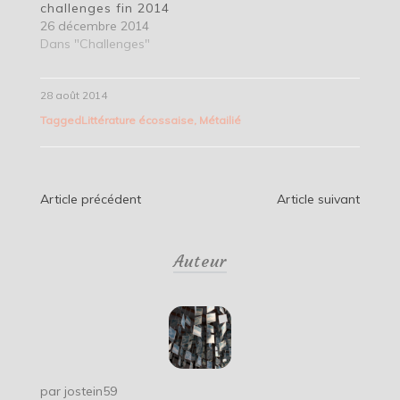
challenges fin 2014
26 décembre 2014
Dans "Challenges"
28 août 2014
Tagged
Littérature écossaise
,
Métailié
Navigation
Article précédent
Article suivant
de
Auteur
l’article
par
jostein59