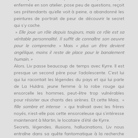
enfermée en son atelier, pose peu de questions, reçoit
ses prétendants qu’elle voit à peine, a abandonné les
peintures de portrait de peur de découvrir le secret
qui s’y cache.
»
Elle joue un r
ô
le depuis toujours, mais ce r
ô
le est sa
v
é
ritable personnalit
é
. Il suffit de conna
î
tre son oeuvre
pour le comprendre
. » Mais
« plus un
ê
tre devient
ang
é
lique, moins il reste de place pour le banalement
humain. »
Alors, Liv passe beaucoup de temps avec Kyrre. Il est
presque un second père pour l’adolescente. C’est lui
qui lui racontait les légendes du pays et qui lui parle
de La Huldra, jeune femme à la robe rouge qui
ensorcelle les hommes, peut-être trop vulnérables
pour résister aux chants des sirènes. Et cette Maia, »
fille sombre et intense
» qui traînait avec les frères
noyés, n’est-elle pas cette ensorceleuse qui s’intéresse
maintenant à Martin, le locataire d’été de Kyrre.
Secrets, légendes, illusions, hallucinations, Liv nous
entraîne dans sa quête fantomatique à la recherche