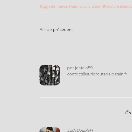
Tagged
enfance
,
Handicap
,
Islande
,
littérature island
Navigation
Article précédent
de
l’article
par
jostein59
contact@surlaroutedejostein.fr
Co
LadyDoubleH