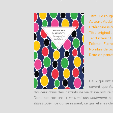
Titre : Le roug
Auteur : Audur
Littérature isl
Titre original
Traducteur : C
Editeur : Zulm
Nombre de pa
Date de parut
Ceux qui ont e
savent que Au
douceur dans des instants de vie d’une nature 
Dans ses romans, «
ce n’est pas seulement ce 
passe pas
« , ce qui se ressent, ce qui relie les c