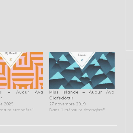
bi – Audur Ava
Miss Islande – Audur Ava
ir
Ólafsdóttir
re 2025
27 novembre 2019
rature étrangère"
Dans "Littérature étrangère"