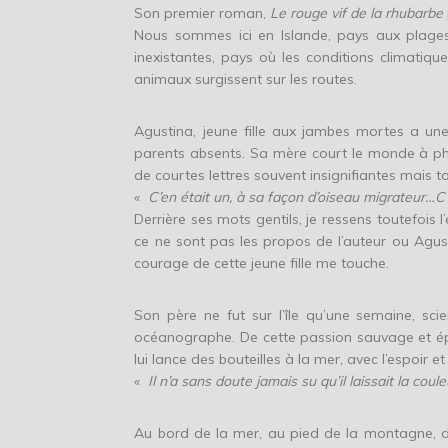
Son premier roman,
Le rouge vif de la rhubarbe
Nous sommes ici en Islande, pays aux plages 
inexistantes, pays où les conditions climatique
animaux surgissent sur les routes.
Agustina, jeune fille aux jambes mortes a un
parents absents. Sa mère court le monde à ph
de courtes lettres souvent insignifiantes mais 
«
C’en était un, à sa façon d’oiseau migrateur…C
Derrière ses mots gentils, je ressens toutefois 
ce ne sont pas les propos de l’auteur ou Agust
courage de cette jeune fille me touche.
Son père ne fut sur l’île qu’une semaine, sc
océanographe. De cette passion sauvage et éph
lui lance des bouteilles à la mer, avec l’espoir et
«
Il n’a sans doute jamais su qu’il laissait la coule
Au bord de la mer, au pied de la montagne, da