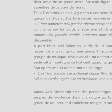
Nina, amie de sa grand-mère. Sa seule figure 
esseulées de ce pays de marin.
Tel le Pinocchio de bois, Agustina a une sensibili
garçon de chair et d’os, libre de ses mouvement
» Il faut admettre qu’Agustina aborde souvent le
commence par les bords, si j’ose dire et, de 
rapport….Sa pensée semble s’orienter dans p
d’ensemble. »
A part Nina, seul Salomon, le fils de la no
ressemble à un ange ou une sirène. Il l’acco
groupe de musique, rêve avec elle au cinéma et 
seule cette montagne de huit cent quarante quat
Son optimisme lui donne tant de courage.
«
C’est fou comme elle a changé depuis l’été der
sirène qui traîne après elle sa fascinante queue
Audur Ava Olafsdottir crée des personnages 
simples de l’existence dans une nature qui 
grâce, de douceur et d’optimisme malgré la rude