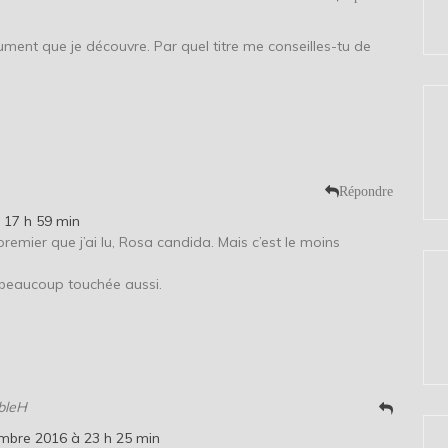
n
lument que je découvre. Par quel titre me conseilles-tu de
Répondre
 17 h 59 min
premier que j’ai lu, Rosa candida. Mais c’est le moins
a beaucoup touchée aussi.
bleH
mbre 2016 à 23 h 25 min