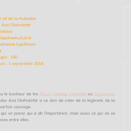
e vif de la rhubarbe
 Ava Olafsdottir
andaise
 : Upphaekud jörd
atherine Eyjolfsson
a
ges : 160
ion : 1 septembre 2016
u le bonheur de lire
Rosa Candida
,
L’embellie
ou
L’exception
dur Ava Olafsdottir a ce don de créer de la légèreté, de la
parfois sauvage.
qui se passe qui a de l’importance, mais aussi ce qui ne se
hoses entre elles.