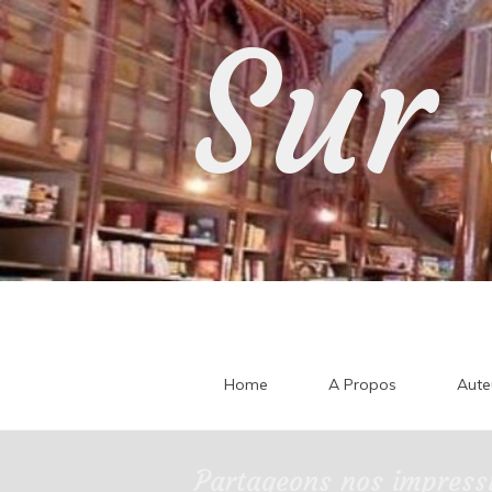
Skip
Sur 
to
content
Home
A Propos
Aute
Partageons nos impressi