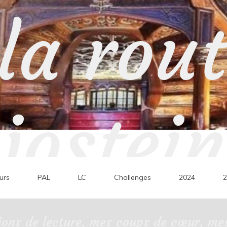
la rou
jostein
urs
PAL
LC
Challenges
2024
2
ons de lecture, mes coups de cœur, mes 