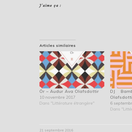
J’aime ça :
Articles similaires
Ör – Audur Ava Olafsdottir
DJ Bam
10 novembre 2017
Olafsdott
Dans "Littérature étrangère"
6 septemb
Dans "Litté
21 septembre 2016