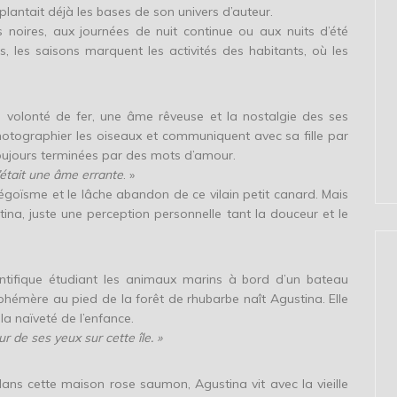
plantait déjà les bases de son univers d’auteur.
noires, aux journées de nuit continue ou aux nuits d’été
s, les saisons marquent les activités des habitants, où les
e volonté de fer, une âme rêveuse et la nostalgie des ses
otographier les oiseaux et communiquent avec sa fille par
toujours terminées par des mots d’amour.
’était une âme errante
. »
l’égoïsme et le lâche abandon de ce vilain petit canard. Mais
ina, juste une perception personnelle tant la douceur et le
ientifique étudiant les animaux marins à bord d’un bateau
émère au pied de la forêt de rhubarbe naît Agustina. Elle
 la naïveté de l’enfance.
ur de ses yeux sur cette île. »
ns cette maison rose saumon, Agustina vit avec la vieille