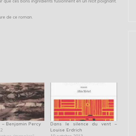
ur que ces bons ingr
dients fusionnent en un r
cit poignant.
é
é
ure de ce roman.
 – Benjamin Percy
Dans le silence du vent –
12
Louise Erdrich