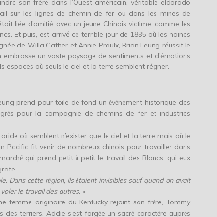
oindre son frère dans l’Ouest américain, véritable eldorado
ail sur les lignes de chemin de fer ou dans les mines de
’était liée d’amitié avec un jeune Chinois victime, comme les
cs. Et puis, est arrivé ce terrible jour de 1885 où les haines
 lignée de Willa Cather et Annie Proulx, Brian Leung réussit le
an embrasse un vaste paysage de sentiments et d’émotions
s espaces où seuls le ciel et la terre semblent régner.
 Leung prend pour toile de fond un
v
nement historique des
é
é
igr
s pour la compagnie de chemins de fer et industries
é
 aride o
semblent n’exister que le ciel et la terre mais o
le
ù
ù
on Pacific fit venir de nombreux chinois pour travailler dans
 march
qui prend petit
petit le travail des Blancs, qui eux
é
à
grate.
ble. Dans cette r
gion, ils
taient invisibles sauf quand on avait
é
é
oler le travail des autres.
»
une femme originaire du Kentucky rejoint son fr
re, Tommy
è
des terriers. Addie s’est forg
e un sacr
caract
re aupr
s
é
é
è
è