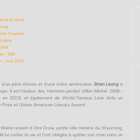
el et la terre
eung
ène Fournier
icaine
ichel
s : 384
n : mai 2013
e d’un père chinois et d’une mère américaine,
Brian Leung
a
go. Il est l’auteur des
Hommes perdus
(Albin Michel, 2008 –
e en 2013), et également de
World Famous Love Acts
, un
y Prize et l’Asian American Literary Award.
aine revient à Dire Draw, petite ville minière du Wyoming.
li lui coûter la vie et l’ont obligée à quitter son mari sans un