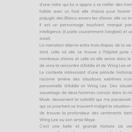
d’une m
re qui lui a appris
se m
fier des ho
è
à
é
habile avec un fusil, elle chasse pour fourni
pr
jug
s des Blancs envers les chinois, elle va 
é
é
Il est un personnage touchant, marqu
par 
é
intelligence (il parle couramment l’anglais) et u
avis
).
é
La narration alterne entre trois
tapes de la vie
é
tard, celle o
elle se trouve
l’h
pital juste
ù
à
ô
nombreux chinois et celle o
elle arrive dans 
ù
de vivre la rencontre d’Addie et de Wing Lee et 
Le contexte int
ressant d’une p
riode historiq
é
é
racisme am
ne des situations extr
mes n’on
è
ê
personnelle d’Addie et Wing Lee. Des situat
sauvetage de deux hommes coinc
s dans la m
é
Muuk, desservent la sobri
t
qui me paraissait
é
é
qui se pourtant se trouvent malgr
la situation
é
de trouver la profondeur des sentiments tant
Wing Lee ou son amie Maye.
C’est une belle et grande histoire o
cer
ù