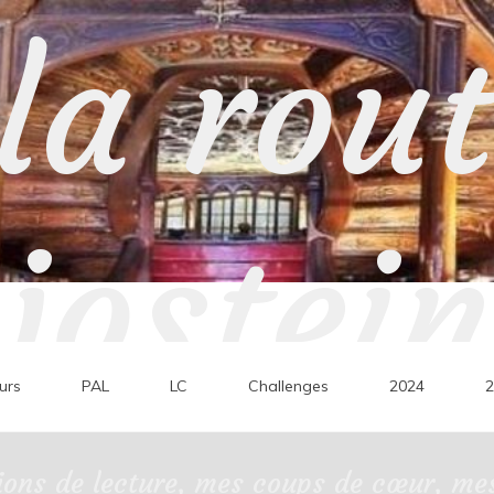
la rou
jostein
urs
PAL
LC
Challenges
2024
2
ons de lecture, mes coups de cœur, mes 