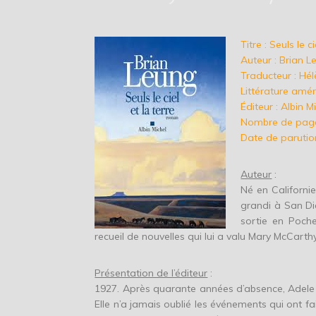
Titre : Seuls le ci
Auteur : Brian L
Traducteur : Hél
Littérature amér
Éditeur : Albin M
Nombre de page
Date de parutio
Auteur
:
Né en Californi
grandi à San Die
sortie en Poch
recueil de nouvelles qui lui a valu Mary McCarth
Présentation de l’éditeur
:
1927. Après quarante années d’absence, Adele M
Elle n’a jamais oublié les événements qui ont fail