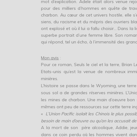
mot d’explication. Adele était alors venue rej
pour des milliers d’hommes en quête de trav
charbon. Au cœur de cet univers hostile, elle s
siens, du racisme et du mépris des ouvriers blan
ont explosé et où il lui a fallu choisir… Dans la
superbe portrait d’une femme libre. Son rom
qui répond, tel un écho, à l’immensité des grand
Mon avis
:
Pour ce roman, Seuls le ciel et la terre, Brian
Etats-unis qu’est la venue de nombreux imm
mini
res.
è
L’histoire se passe dans le Wyoming, une terre
sous sol a de grandes r
serves mini
res. L’Uni
é
è
les mines de charbon. Une main d’oeuvre bon
m
mes ont peu de ressources sur cette terre in
ê
«
L’Union Pacific isolait les Chinois le plus possi
besoin de main d’oeuvre ou qu’on les accusait de v
A la mort de son p
re alcoolique, Addie, je
è
dans ce coin perdu o
les hommes vivent dans 
ù