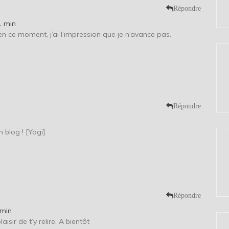
Répondre
1 min
 en ce moment, j’ai l’impression que je n’avance pas.
Répondre
 blog ! [Yogi]
Répondre
 min
isir de t’y relire. A bientôt