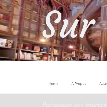
Skip
Sur 
to
content
Home
A Propos
Aute
Partageons nos impressi