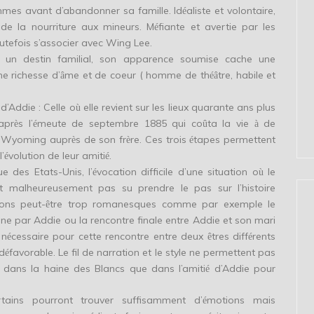
mmes avant d’abandonner sa famille. Id
aliste et volontaire,
é
r de la nourriture aux mineurs. M
fiante et avertie par les
é
toutefois s’associer avec Wing Lee.
un destin familial, son apparence soumise cache une
ne richesse d’
me et de coeur ( homme de th
tre, habile et
â
éâ
 d’Addie : Celle o
elle revient sur les lieux quarante ans plus
ù
 apr
s l’
meute de septembre 1885 qui co
ta la vie
de
è
é
û
à
le Wyoming aupr
s de son fr
re. Ces trois
tapes permettent
è
è
é
l’
volution de leur amiti
.
é
é
ue des Etats-Unis, l’
vocation difficile d’une situation o
le
é
ù
t malheureusement pas su prendre le pas sur l’histoire
ions peut-
tre trop romanesques comme par exemple le
ê
ine par Addie ou la rencontre finale entre Addie et son mari
 n
cessaire pour cette rencontre entre deux
tres diff
rents
é
ê
é
 d
favorable. Le fil de narration et le style ne permettent pas
é
 dans la haine des Blancs que dans l’amiti
d’Addie pour
é
tains pourront trouver suffisamment d’
motions mais
é