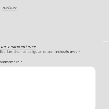
Auteur
r un commentaire
iée.
Les champs obligatoires sont indiqués avec
*
ommentaire
*