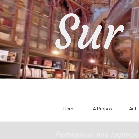
Skip
Sur 
to
content
Home
A Propos
Aute
Partageons nos impressi