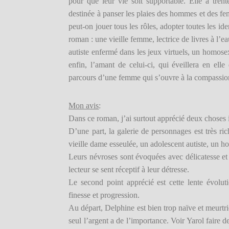
pour que leur vie soit supportable. Elle a tren
destinée à panser les plaies des hommes et des 
peut-on jouer tous les rôles, adopter toutes les i
roman : une vieille femme, lectrice de livres à l’e
autiste enfermé dans les jeux virtuels, un homos
enfin, l’amant de celui-ci, qui éveillera en el
parcours d’une femme qui s’ouvre à la compassion 
Mon avis
:
Dans ce roman, j’ai surtout apprécié deux choses 
D’une part, la galerie de personnages est très rich
vieille dame esseulée, un adolescent autiste, un
Leurs névroses sont évoquées avec délicatesse et a
lecteur se sent réceptif à leur détresse.
Le second point apprécié est cette lente évolut
finesse et progression.
Au départ, Delphine est bien trop naïve et meurtri
seul l’argent a de l’importance. Voir Yarol faire d