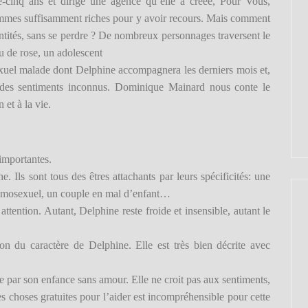
te-cinq ans et dirige une agence qu’elle a créée, Pour Vous,
femmes suffisamment riches pour y avoir recours. Mais comment
dentités, sans se perdre ? De nombreux personnages traversent le
au de rose, un adolescent
exuel malade dont Delphine accompagnera les derniers mois et,
le des sentiments inconnus. Dominique Mainard nous conte le
et à la vie.
importantes.
e. Ils sont tous des êtres attachants par leurs spécificités: une
 homosexuel, un couple en mal d’enfant…
ttention. Autant, Delphine reste froide et insensible, autant le
ion du caractère de Delphine. Elle est très bien décrite avec
e par son enfance sans amour. Elle ne croit pas aux sentiments,
es choses gratuites pour l’aider est incompréhensible pour cette