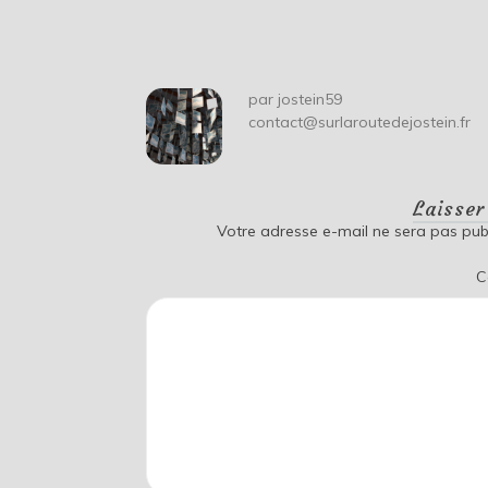
de
l’article
par
jostein59
contact@surlaroutedejostein.fr
Laisse
Votre adresse e-mail ne sera pas publ
C