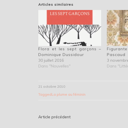
Articles similaires
Flora et les sept garçons –
Figuran
Dominique Dussidour
Pascaud
30 juillet 2016
3 novembr
Dans "Nouvelles"
Dans "Litté
21 octobre 2010
Tagged
La plume au féminin
Navigation
Article précédent