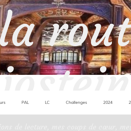
la rou
jostein
urs
PAL
LC
Challenges
2024
2
ons de lecture, mes coups de cœur, mes 