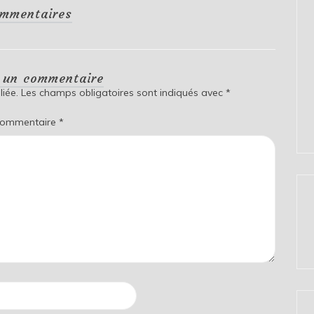
mmentaires
r un commentaire
iée.
Les champs obligatoires sont indiqués avec
*
ommentaire
*