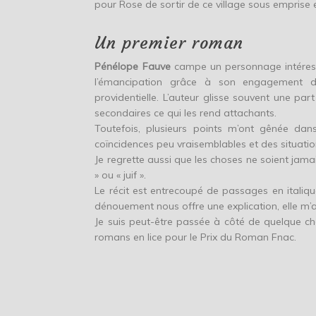
pour Rose de sortir de ce village sous emprise 
Un premier roman
Pénélope Fauve
campe un personnage intéress
l’émancipation grâce à son engagement da
providentielle. L’auteur glisse souvent une pa
secondaires ce qui les rend attachants.
Toutefois, plusieurs points m’ont gênée dan
coïncidences peu vraisemblables et des situatio
Je regrette aussi que les choses ne soient jamai
» ou « juif ».
Le récit est entrecoupé de passages en italique
dénouement nous offre une explication, elle m’a
Je suis peut-être passée à côté de quelque 
romans en lice pour le Prix du Roman Fnac.