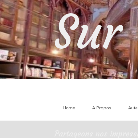
Skip
Sur 
to
content
Home
A Propos
Aute
Partageons nos impressi