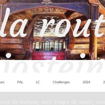
la rou
jostein
urs
PAL
LC
Challenges
2024
2
ons de lecture, mes coups de cœur, mes 