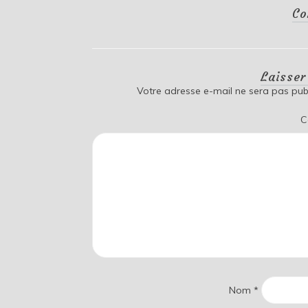
Co
Laisse
Votre adresse e-mail ne sera pas publ
C
Nom
*