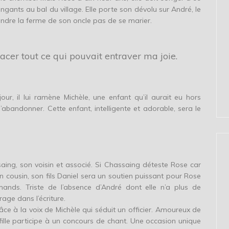
ingants au bal du village. Elle porte son dévolu sur André, le
endre la ferme de son oncle pas de se marier.
effacer tout ce qui pouvait entraver ma joie.
r, il lui ramène Michèle, une enfant qu’il aurait eu hors
abandonner. Cette enfant, intelligente et adorable, sera le
ing, son voisin et associé. Si Chassaing déteste Rose car
 son cousin, son fils Daniel sera un soutien puissant pour Rose
mands. Triste de l’absence d’André dont elle n’a plus de
age dans l’écriture.
e à la voix de Michèle qui séduit un officier. Amoureux de
 fille participe à un concours de chant. Une occasion unique