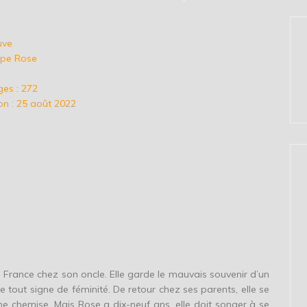
uve
ope Rose
es : 272
on : 25 août 2022
 France chez son oncle. Elle garde le mauvais souvenir d’un
e tout signe de féminité. De retour chez ses parents, elle se
ne chemise. Mais Rose a dix-neuf ans, elle doit songer à se