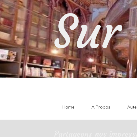
Skip
Sur 
to
content
Home
A Propos
Aute
Partageons nos impressi