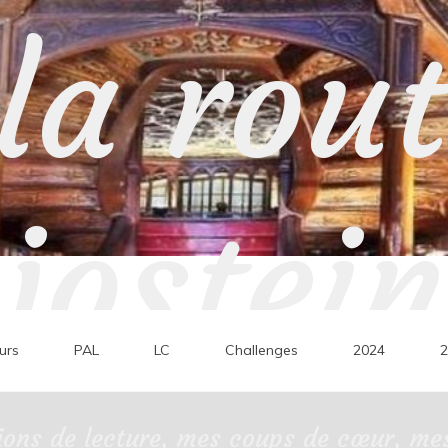
la rou
jostein
urs
PAL
LC
Challenges
2024
2
ons de lecture, mes coups de cœur, mes 