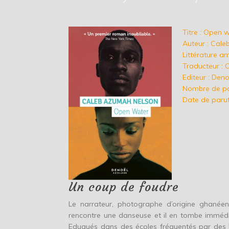
Titre : Open 
Auteur : Cal
Littérature a
Traducteur : 
Editeur : Deno
Nombre de pa
Date de parut
Un coup de foudre
Le narrateur, photographe d’origine ghanéenn
rencontre une danseuse et il en tombe imméd
Eduqués dans des écoles fréquentés par des B