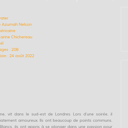
water
eb Azumah Nelson
méricaine
Carine Chichereau
ël
ges : 208
ion : 24 août 2022
e, vit dans le sud-est de Londres. Lors d’une soirée, il
iatement amoureux. Ils ont beaucoup de points communs.
lancs, ils ont appris à se plonger dans une passion pour