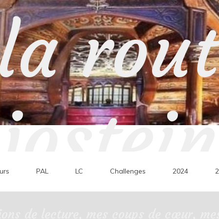
la rou
jostein
urs
PAL
LC
Challenges
2024
2
ons de lecture, mes coups de cœur, mes 