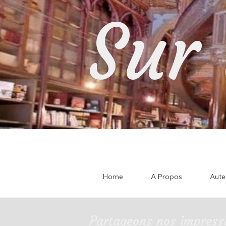
Skip
Sur 
to
content
Home
A Propos
Aute
Partageons nos impressi