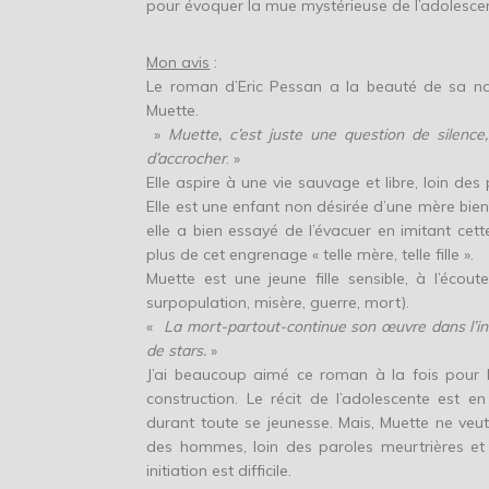
pour évoquer la mue mystérieuse de l’adolesce
Mon avis
:
Le roman d’Eric Pessan a la beauté de sa na
Muette.
»
Muette, c’est juste une question de silence,
d’accrocher
. »
Elle aspire à une vie sauvage et libre, loin de
Elle est une enfant non désirée d’une mère bien
elle a bien essayé de l’évacuer en imitant cet
plus de cet engrenage « telle mère, telle fille ».
Muette est une jeune fille sensible, à l’éco
surpopulation, misère, guerre, mort).
«
La mort-partout-continue son œuvre dans l’in
de stars.
»
J’ai beaucoup aimé ce roman à la fois pour 
construction. Le récit de l’adolescente est
durant toute se jeunesse. Mais, Muette ne veut
des hommes, loin des paroles meurtrières et
initiation est difficile.