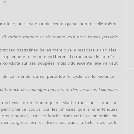
nce.
rratrice, une jeune adolescente qui se nomme elle-même
 d’extrême retenue et de regard qu’il n’est jamais possible
s phrases assassines de sa mère qu’elle ressasse en sa tête.
 trop jeune et d’un père indifférent. La rancœur de sa mère,
te conduite sur ses poupées mais adolescente, elle ne veut
ute de ce monde où se perpétue le cycle de la violence (
différence des mariages princiers et des vacances luxueuses
la richesse du personnage de Muette mais aussi pour sa
 en permanence coupé par les phrases qu’elle a entendues
 pas renoncer, juste se fondre dans cette vie animale, loin
 mensongères. Sa résistance est dans la fuite mais toute