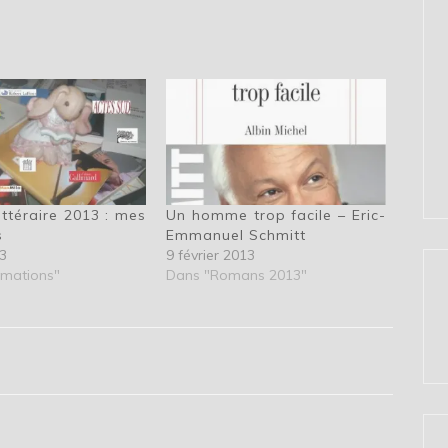
ittéraire 2013 : mes
Un homme trop facile – Eric-
s
Emmanuel Schmitt
3
9 février 2013
rmations"
Dans "Romans 2013"