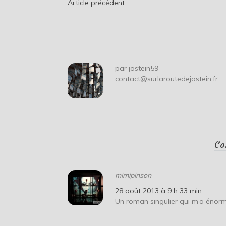
Navigation
Article précédent
de
l’article
par
jostein59
contact@surlaroutedejostein.fr
Co
mimipinson
28 août 2013 à 9 h 33 min
Un roman singulier qui m’a énor