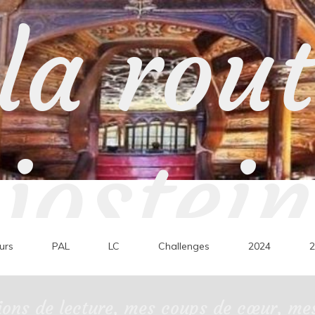
la rou
jostein
urs
PAL
LC
Challenges
2024
2
ons de lecture, mes coups de cœur, mes 