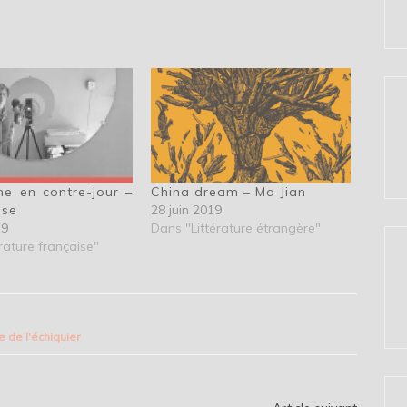
e en contre-jour –
China dream – Ma Jian
sse
28 juin 2019
19
Dans "Littérature étrangère"
rature française"
e de l'échiquier