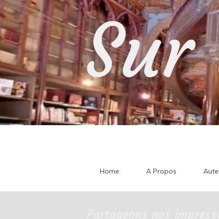
Skip
Sur 
to
content
Home
A Propos
Aute
Partageons nos impressi