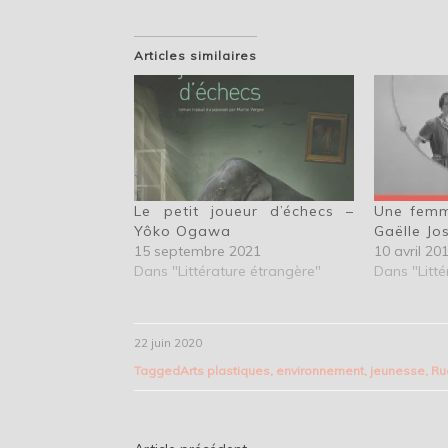
Articles similaires
Le petit joueur d’échecs –
Une femm
Yôko Ogawa
Gaëlle Jo
15 septembre 2021
10 avril 20
Dans "Littérature étrangère"
Dans "Litté
22 juin 2020
Tagged
Arts plastiques
,
environnement
,
jeunesse
,
Ru