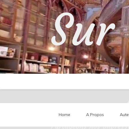
Skip
Sur 
to
content
Home
A Propos
Aute
Partageons nos impressi