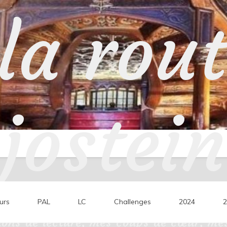
la rou
jostein
urs
PAL
LC
Challenges
2024
2
ons de lecture, mes coups de cœur, mes 