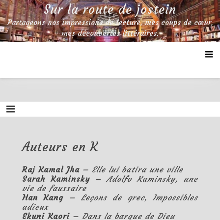
Skip
Sur la route de jostein
to
Partageons nos impressions de lecture, mes coups de cœur,
content
mes découvertes littéraires.
Auteurs en K
Raj Kamal Jha –
Elle lui batira une ville
Sarah Kaminsky –
Adolfo Kaminsky, une
vie de faussaire
Han Kang –
Leçons de grec
,
Impossibles
adieux
Ekuni Kaori –
Dans la barque de Dieu