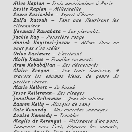
Alice Kaplan
–
Trois américaines à Paris
Leslie Kaplan
–
Millefeuille
Laura Kasischke
–
Esprit d’hiver
Zulfa Katouh –
Tant que fleuriront les
citronniers
Yasunari Kawabata
–
Les pissenlits
Jackie Kay
–
Poussière rouge
Annick Kayitezi-Jozan
–
Même Dieu ne
veut pas s’en mêler
Orlos Kazimerz
–
L’estivant
Molly Keane
–
Fragiles serments
Aram Kebabdjian
–
Les désoeuvrés
Claire Keegan
–
Les trois lumières
,
A
travers les champs bleus
,
Ce genre de
petites choses
.
Marie Kelbert –
Le buzuk
Jesse Kellerman
–
Les visages
Jonathan Kellerman
–
Jeux de vilains
Lauren Kelly
–
Masque de sang
Cate Kennedy
–
Nos contrées sauvages
Louise Kennedy –
Troubles
Maylis de Kerangal
–
Naissance d’un pont
,
Tangente vers l’est
,
Réparer les vivants
,
Seyvoz
,
Canoës
,
Jour de ressac
.