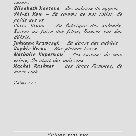
ruines
Elisabeth Kostova
–
Les voleurs de cygnes
Shi-Li Kow –
La somme de nos folies
,
Le
poids des os
Chris Kraus –
La fabrique des salauds
,
Baiser ou faire des films
,
Danser sur des
débris
,
Johanna Krawczyk –
La danse des oubliés
Sophie Krebs
–
Nos pleines lunes
Nathalie Kuperman
–
Les raisons de mon
crime
,
On était des poissons
Rachel Kushner
–
Les lance-flammes
,
Le
mars club
J’aime ça :
Suivez-moi sur