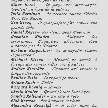
Etgar Keret
–
Au pays des mensonges
,
Incident au fond de la galaxie
Julia Kerninon
–
Le dernier amour d’Attila
Kiss
,
Liv Maria
,
Ken Kesey
–
Et quelquefois j’ai comme une
grande idée
Daniel Keyes
–
Des fleurs pour Algernon
Yasmina Khadra
–
L’olympe des
infortunes
,
L’équation africaine,
Dieu
n’habite pas La Havane
Barbara Kingsolver-
On m’appelle Demon
Copperhead
Michael Kitson
–
Manuel de survie à
l’usage des jeunes filles
,
Analphabète
Andrus Kivirähk
–
L’homme qui savait la
langue des serpents
Pauline Klein –
Pourquoi je mens
Ariane Koch –
L’hôte
Gaspard Koenig –
Humus
Sheila Kohler
–
Quand j’étais Jane Eyre
Sandra Kollender
–
La tête à Toto
Cloé Korman
–
Les hommes-couleur
Alexandra Koszelyk
–
A crier dans les