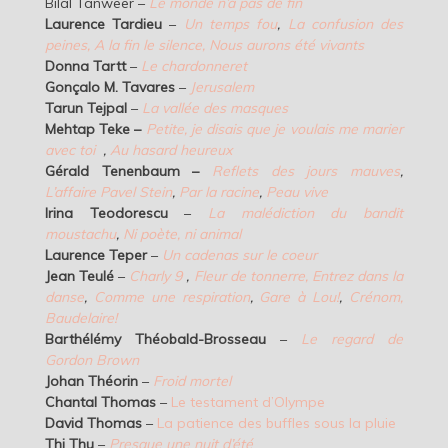
Bilal Tanweer –
Le monde n’a pas de fin
Laurence Tardieu
–
Un temps fou
,
La confusion des
peines,
A la fin le silence,
Nous aurons été vivants
Donna Tartt
–
Le chardonneret
Gonçalo M. Tavares
–
Jerusalem
Tarun Tejpal
–
La vallée des masques
Mehtap Teke –
Petite, je disais que je voulais me marier
avec toi
,
Au hasard heureux
Gérald Tenenbaum –
Reflets des jours mauves
,
L’affaire Pavel Stein
,
Par la racine
,
Peau vive
Irina Teodorescu
–
La malédiction du bandit
moustachu
,
Ni poète, ni animal
Laurence Teper
–
Un cadenas sur le coeur
Jean Teulé
–
Charly 9
,
Fleur de tonnerre,
Entrez dans la
danse
,
Comme une respiration
,
Gare à Lou!
,
Crénom,
Baudelaire!
Barthélémy Théobald-Brosseau
–
Le regard de
Gordon Brown
Johan Théorin
–
Froid mortel
Chantal Thomas
–
Le testament d’Olympe
David Thomas
–
La patience des buffles sous la pluie
Thi Thu
–
Presque une nuit d’été