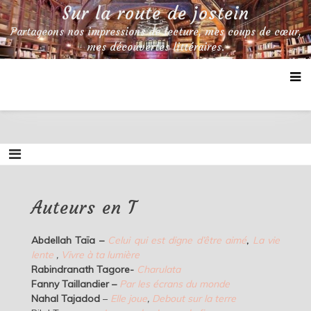
Skip
Sur la route de jostein
to
Partageons nos impressions de lecture, mes coups de cœur,
content
mes découvertes littéraires.
Auteurs en T
Abdellah Taïa –
Celui qui est digne d’être aimé
,
La vie
lente
,
Vivre à ta lumière
Rabindranath Tagore-
Charulata
Fanny Taillandier –
Par les écrans du monde
Nahal Tajadod
–
Elle joue
,
Debout sur la terre