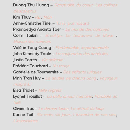
Duong Thu Huong
–
Sanctuaire du coeur
,
Les collines
d’eucalyptus
Kim Thuy
–
Ru
,
Mãn
Anne-Christine Tinel
–
Tunis, par hasard
Pramoedya Ananta Toer
–
Le monde des hommes
Colm Toibin
–
Brooklyn,
Le testament de Marie
,
Maison des rumeurs
Valérie Tong Cuong
–
Pardonnable, impardonnable
John Kennedy Toole
–
La conjuration des imbéciles
Justin Torres
–
Vie animale
Frédéric Touchard
–
Nu rouge
Gabrielle de Tournemire –
Des enfants uniques
Minh Tran Huy
–
La double vie d’Anna Song
,
Voyageur
malgré lui
Elsa Triolet
–
Mille regrets
Lyonel Trouillot
–
La belle amour humaine
,
Parabole du
failli
Olivier Truc
–
Le dernier lapon
,
Le détroit du loup
Karine Tuil
–
Six mois, six jours
,
L’invention de nos vies
,
L’insouciance