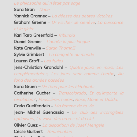
Le philosophe qui n’était pas sage
Sara Gran
–
Dope
Yannick Grannec
–
La déesse des petites victoires
Graham Greene
–
Dr Fischer de Genève
,
La puissance
et la gloire
Karl Taro Greenfald –
Triburbia
Daniel Grenier
–
L’année la plus longue
Kate Grenville
–
Sarah Thornhill
Sylvie Grimbert
–
La conquête du monde
Lauren Groff
–
Les furies
Jens-Christian Grondahl
–
Quatre jours en mars
,
Les
complémentaires
,
Les jours sont comme l’herbe
,
Au
fond des années passées
Sara Gruen
–
De l’eau pour les éléphants
Catherine Gucher
–
Transcolorado
,
Et qu’importe la
révolution?
,
Poussières noires
,
Rose, Marie et Dalida,
Carla Guelfendein
–
Ma femme de ta vie
Jean- Michel Guenassia
–
Le club des incorrigibles
optimistes, La valse des arbres et du ciel
Olivier Guez
–
La disparition de Josef Mengele
Cécile Guilbert
–
Réanimation