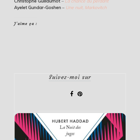
Christophe Guillaumot
–
La chance du perdant
Ayelet Gundar-Goshen
–
Une nuit, Markovitch
J’aime ça :
Suivez-moi sur