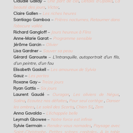
Claudie Gallay
–
Une part de ciel
,
Détails d’Opalka
,
La
beauté des jours
,
Victor
,
Claire Gallen
–
Les riches heures
Santiago Gamboa
–
Prières nocturnes,
Retourner dans
l’obscure vallée
Richard Gangloff
–
Jours heureux à Flins
Anne-Marie Garat
–
Programme sensible
Jérôme Garcin
–
Olivier
Lisa Gardner
–
Sauver sa peau
Gérard Garouste
–
L’Intranquille, autoportrait d’un fils,
d’un peintre, d’un fou
Elisabeth Gaskell
–
Les amoureux de Sylvia
Gauz –
Les portes
Roxane Gay –
Treize jours
Ryan Gattis
–
Six jours
Laurent Gaudé
–
Ouragan
,
Les oliviers de Négus
,
Salina
,
Ecoutez nos défaites
,
Pour seul cortège
,
Danser
les ombres
,
Le soleil des Scorta
,
Chien 51
,
Zem
Anna Gavalda
–
L’échappée belle
Leymah Gbowee
–
Notre force est infinie
Sylvie Germain
–
Rendez-vous nomades
,
Paysage avec
Saint-Christophe
,
Petites scènes capitales
,
A la table