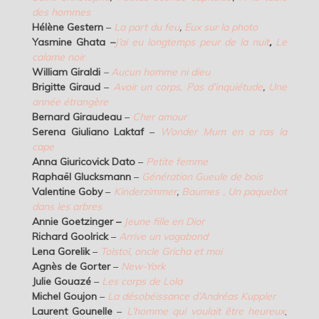
des hommes
Hélène Gestern
–
La part du feu
,
Eux sur la photo
Yasmine Ghata
–
J’ai eu longtemps peur de la nuit
,
Le
calame noir
William Giraldi
–
Aucun homme ni dieu
Brigitte Giraud
–
Avoir un corps,
Pas d’inquiétude
,
Une
année étrangère
Bernard Giraudeau
–
Cher amour
Serena Giuliano Laktaf
–
Wonder Mum en a ras la
cape
Anna Giuricovick Dato
–
Petite femme
Raphaël Glucksmann
–
Génération Gueule de bois
Valentine Goby
–
Kinderzimmer
,
Baumes
, Un paquebot
dans les arbres
Annie Goetzinger –
Jeune fille en Dior
Richard Goolrick
–
Arrive un vagabond
Lena Gorelik
–
Tolstoï, oncle Gricha et moi
Agnès de Gorter
–
New-York
Julie Gouazé
–
Les corps de Lola
Michel Goujon
–
La désobéissance d’Andréas Kuppler
Laurent Gounelle
–
L’homme qui voulait être heureux
,