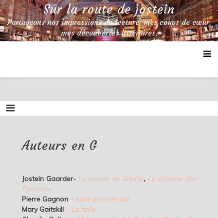
Skip
Sur la route de jostein
to
Partageons nos impressions de lecture, mes coups de cœur,
content
mes découvertes littéraires.
Auteurs en G
Jostein Gaarder-
Le monde de Sophie
,
Le château des
Pyrénées
Pierre Gagnon
–
Mon vieux et moi
Mary Gaitskill
–
La faille